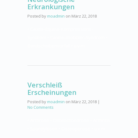
Erkrankungen
Posted by
moadmin
on
März 22, 2018
• Cauda-Equina-Kompressions-
Syndrom • Canine-Wobbler-Syndrom •
Bandscheibenvorfall • u.v.m.
Verschleiß
Erscheinungen
Posted by
moadmin
on
März 22, 2018
|
No Comments
• Arthrose • Osteochondrose • Arthritis
• Spondylosen • Osteoporose • u.v.m.