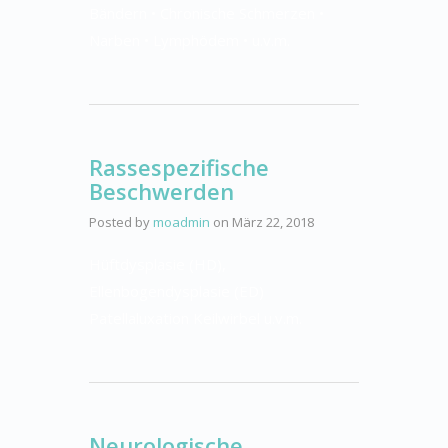
Bändern • Chronische Schmerzen •
Narben • Lymphödem • u.v.m.
Rassespezifische
Beschwerden
Posted by
moadmin
on
März 22, 2018
Hüftdysplasie (HD),
Ellenbogendysplasie (ED)
Patellaluxation Keilwirbel u.v.m.
Neurologische