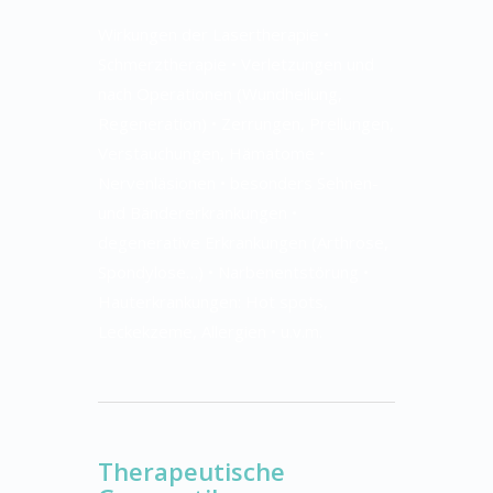
Wirkungen der Lasertherapie •
Schmerztherapie • Verletzungen und
nach Operationen (Wundheilung,
Regeneration) • Zerrungen, Prellungen,
Verstauchungen, Hämatome •
Nervenläsionen • besonders Sehnen-
und Bändererkrankungen •
degenerative Erkrankungen (Arthrose,
Spondylose…) • Narbenentstörung •
Hauterkrankungen: Hot spots,
Leckekzeme, Allergien • u.v.m.
Therapeutische