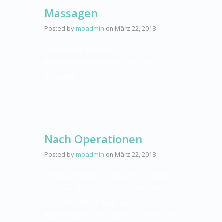
Massagen
Posted by
moadmin
on
März 22, 2018
• Klassische Massage •
Bindegewebsmassage • Narben
Massage
Nach Operationen
Posted by
moadmin
on
März 22, 2018
• Kreuzbandriss • Frakturen • Unfälle •
u.v.m. → durch lange Ruhigstellung
setzt Muskelschwund ein •
Erkrankungen von Muskeln, Sehnen und