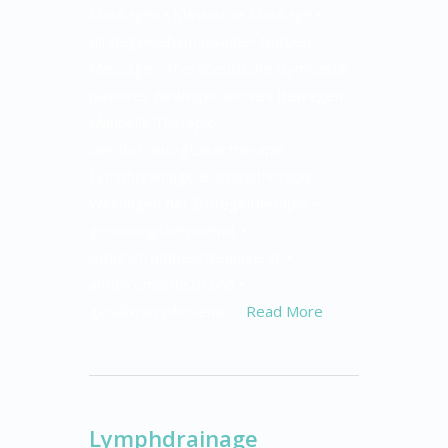
Massagen • Klassische Massage •
Bindegewebsmassage • Narben
Massage Therapeutische Gymnastik
passives Bewegen aktives Bewegen
Manuelle Therapie
GerätetrainingLasertherapie
Lymphdrainage Blutegeltherapie
Wirkungen der Blutegeltherapie •
gerinnungshemmend, •
lymphstrombeschleunigend, •
antithrombotisch und •
gefäßkrampflösend. …
Read More
Lymphdrainage