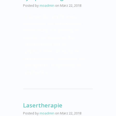
Posted by
moadmin
on
März 22, 2018
Wirkungen der Lymphdrainage •
Verringerung von Lymphödemen •
Verminderung von Spannung im
Gewebe • Verbesserung des
Lymphabflusses und der
Lymphaufnahme • Anregung der
Lymphmuskulatur • Neubildung der
Lymphgefäße • Entspannung der
Lymphgefäße
Lasertherapie
Posted by
moadmin
on
März 22, 2018