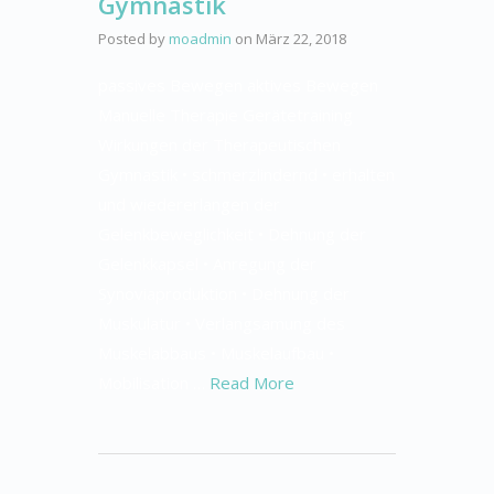
Gymnastik
Posted by
moadmin
on
März 22, 2018
passives Bewegen aktives Bewegen
Manuelle Therapie Gerätetraining
Wirkungen der Therapeutischen
Gymnastik • schmerzlindernd • erhalten
und wiedererlangen der
Gelenkbeweglichkeit • Dehnung der
Gelenkkapsel • Anregung der
Synoviaproduktion • Dehnung der
Muskulatur • Verlangsamung des
Muskelabbaus • Muskelaufbau •
Mobilisation …
Read More