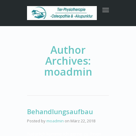
Toggle
navigation
Author
Archives:
moadmin
Behandlungsaufbau
Posted by
moadmin
on
März 22, 2018
Natürlich komme ich gerne zu Ihnen