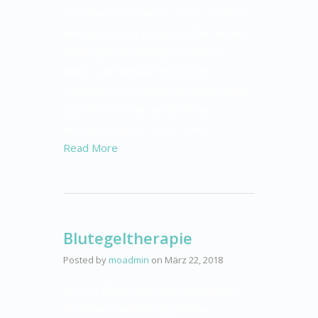
nach Hause um Ihrem Tier zu helfen Zu
meinem ersten Besuch sollten Sie die
Vordiagnosen, Röntgen- oder CT-
Bilder und Medikamente Ihres
Lieblings parat haben. Die Behandlung
beginnt mit einer ausführlichen
Anamnese Ihres Tieres, diese …
Read More
Blutegeltherapie
Posted by
moadmin
on
März 22, 2018
Was ist Physiotherapie Indikationen
Techniken Behandlungsaufbau