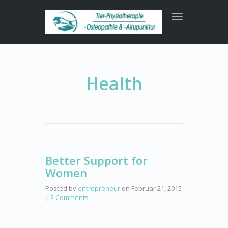
Toggle
navigation
Health
Better Support for
Women
Posted by
entrepreneur
on
Februar 21, 2015
|
2 Comments
Proin feugiat at nunc non vehicula.