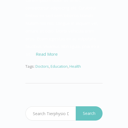
Lorem ipsum dolor sit amet,
consectetur adipiscing elit. Curabitur
finibus ex sed sem lobortis blandit.
Nullam nisi nisl, congue in aliquam vel,
ornare et odio. Morbi vehicula enim
eros. Etiam egestas ex ac vulputate
faucibus. Vivamus nibh ligula, pharetra
sit …
Read More
Tags:
Doctors
,
Education
,
Health
Search