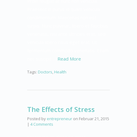
Proin feugiat at nunc non vehicula.
Praesent in purus id quam vehicula
condimentum. Maecenas non est
turpis. Nunc pulvinar, libero et faucibus
venenatis, nisi ante ultricies erat, sed
vehicula libero risus eget erat. Ut
fermentum commodo venenatis. Etiam
nec suscipit …
Read More
Tags:
Doctors
,
Health
The Effects of Stress
Posted by
entrepreneur
on
Februar 21, 2015
|
4 Comments