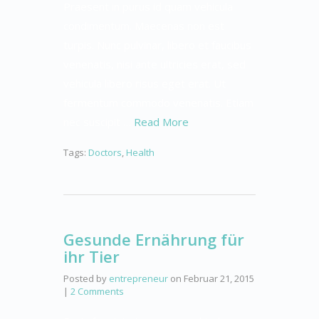
Praesent in purus id quam vehicula
condimentum. Maecenas non est
turpis. Nunc pulvinar, libero et faucibus
venenatis, nisi ante ultricies erat, sed
vehicula libero risus eget erat. Ut
fermentum commodo venenatis. Etiam
nec suscipit …
Read More
Tags:
Doctors
,
Health
Gesunde Ernährung für
ihr Tier
Posted by
entrepreneur
on
Februar 21, 2015
|
2 Comments