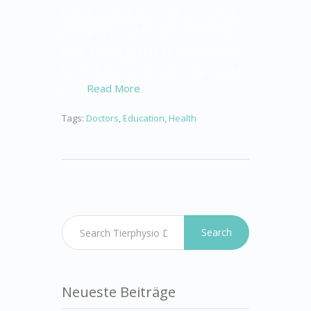
Nullam nisi nisl, congue in aliquam vel,
ornare et odio. Morbi vehicula enim
eros. Etiam egestas ex ac vulputate
faucibus. Vivamus nibh ligula, pharetra
sit …
Read More
Tags:
Doctors
,
Education
,
Health
Search
Neueste Beiträge