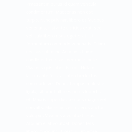
Praesent in purus id quam vehicula
condimentum. Maecenas non est
turpis. Nunc pulvinar, libero et faucibus
venenatis, nisi ante ultricies erat, sed
vehicula libero risus eget erat. Ut
fermentum commodo venenatis. Etiam
nec suscipit nunc. Aenean sit amet
condimentum risus, nec mollis ante.
Vivamus quis lobortis nibh. Nullam
lacinia ante felis, ac interdum lectus
commodo vel. Donec tempus molestie
ligula, sit amet ultrices purus lobortis
et. Mauris imperdiet tempus magna vel
convallis. Mauris ac velit ut eros auctor
volutpat. Vivamus a volutpat risus.
Aliquam erat volutpat. Donec felis
libero, tincidunt ut vestibulum vitae,