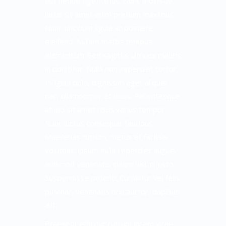
est neque eget tellus. Nunc molestie
lacus sit amet enim pretium maximus.
Nunc tincidunt ligula ac posuere
eleifend. Nullam mattis tempus
elementum. Sed sagittis ultrices mauris
in porttitor. Nulla non imperdiet tortor.
In ligula odio, dignissim eget aliquet
nec, ullamcorper et lacus. Pellentesque
at leo sit amet risus varius tempor.
Nunc luctus consequat faucibus.
Maecenas rutrum, metus et facilisis
volutpat, ipsum nulla imperdiet augue,
euismod venenatis ipsum nisi in justo.
Suspendisse potenti. Curabitur vel felis
pulvinar, venenatis orci auctor, dapibus
elit.
Praesent efficitur rutrum lorem vitae