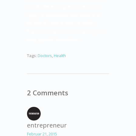
blandit. Pellentesque posuere eros
ligula, et vestibulum odio facilisis at.
Nullam aliquam ex non commodo
finibus. Vestibulum commodo turpis in
sem gravida fermentum.
Tags:
Doctors
,
Health
2 Comments
entrepreneur
Februar 21, 2015