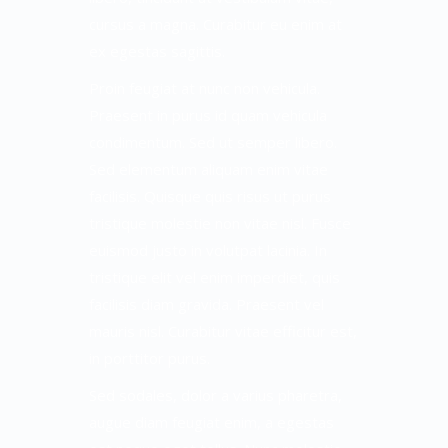
cursus a magna. Curabitur eu enim at
ex egestas sagittis.
Proin feugiat at nunc non vehicula.
Praesent in purus id quam vehicula
condimentum. Sed ut semper libero.
Sed elementum aliquam enim vitae
facilisis. Quisque quis risus ut purus
tristique molestie non vitae nisl. Fusce
euismod justo in volutpat lacinia. In
tristique elit vel enim imperdiet, quis
facilisis diam gravida. Praesent vel
mauris nisl. Curabitur vitae efficitur est,
in porttitor purus.
Sed sodales, dolor a varius pharetra,
augue diam feugiat enim, a egestas