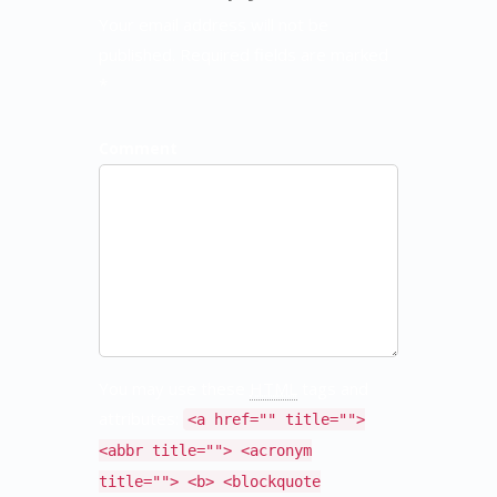
Your email address will not be
published. Required fields are marked
*
Comment
You may use these
HTML
tags and
attributes:
<a href="" title="">
<abbr title=""> <acronym
title=""> <b> <blockquote