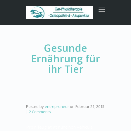
Toggle
navigation
Gesunde
Ernährung für
ihr Tier
Posted by
entrepreneur
on
Februar 21, 2015
|
2 Comments
Proin feugiat at nunc non vehicula.